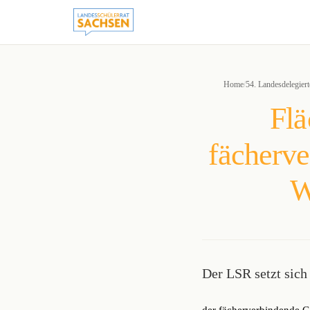
to
content
Home
/
54. Landesdelegier
Flä
fächerv
W
Der LSR setzt sich