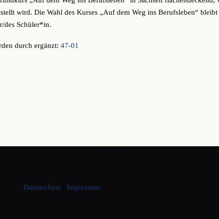
rundkurs „Auf dem Weg ins Berufsleben“ in Sachsen flächendeckend, ve
tellt wird. Die Wahl des Kurses „Auf dem Weg ins Berufsleben“ bleibt 
r/des Schüler*in.
rden durch ergänzt:
47-01
Datenschutz
|
Impressum