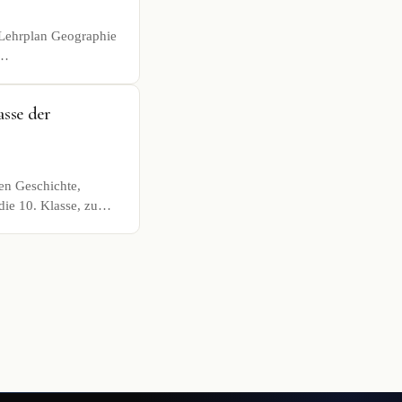
m Lehrplan Geographie
4…
asse der
en Geschichte,
die 10. Klasse, zu…