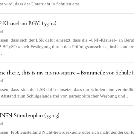
st wird, dass der Unterricht in Schulen erst…
Klausel am BGY! (53-12)
ad
sen, dass sich der LSR dafür einsetzt, dass die »6NP-Klausel« an Ber
. 2 BGySO »nach Festlegung durch den Prüfungsausschuss, insbesondere
…
me there, this is my no-no-square – Bannmeile vor Schule f
ad
sen, dass sich der LSR dafür einsetzt, dass um Schulen eine verbindl
Abstand zum Schulgelände frei von parteipolitischer Werbung und…
NEN Stundenplan (53-03)
ad
ssen: Problemstellung Nicht-heterosexuelle oder sich nicht genderkonf