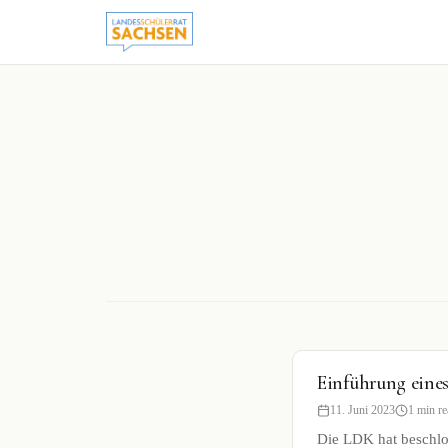
to
content
Einführung eines
11. Juni 2023
1 min re
Die LDK hat beschlos