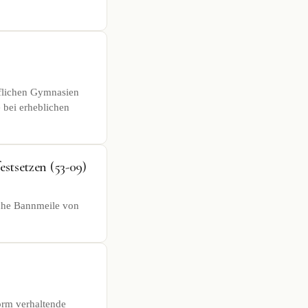
uflichen Gymnasien
 bei erheblichen
estsetzen (53-09)
iche Bannmeile von
orm verhaltende